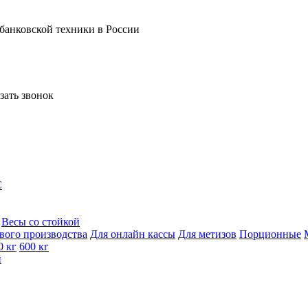
 банковской техники в России
зать звонок
C
Весы со стойкой
вого производства
Для онлайн кассы
Для метизов
Порционные
0 кг
600 кг
и