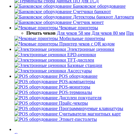
ПО для ТСД
Банковское оборудование
Счетчики банкнот
Детекторы банкнот
Автомати
Счетчик монет
Чековые принтеры
Печать чеков
Для чеков 58 мм
Для чеков 80 мм
При
Мобильные принтеры
Принтер чеков с QR кодом
Электронные ценники
EPD-ценники
TFT-дисплеи
Базовые станции
Аксессуары
POS оборудование
POS-компьютеры
POS-мониторы
POS-терминалы
Дисплеи покупателя
Прайс-чекеры
Программируемые клавиатуры
Считыватели магнитных карт
Этикет-пистолеты