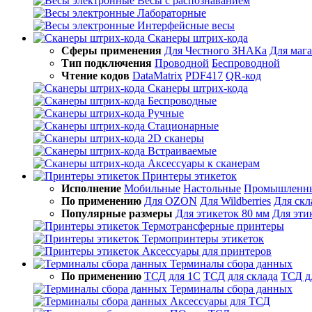
Весы с распознаванием
Лабораторные
Интерфейсные весы
Сканеры штрих-кода
Сферы применения
Для Честного ЗНАКа
Для маг
Тип подключения
Проводной
Беспроводной
Чтение кодов
DataMatrix
PDF417
QR-код
Сканеры штрих-кода
Беспроводные
Ручные
Стационарные
2D сканеры
Встраиваемые
Аксессуары к сканерам
Принтеры этикеток
Исполнение
Мобильные
Настольные
Промышленн
По применению
Для OZON
Для Wildberries
Для скл
Популярные размеры
Для этикеток 80 мм
Для эти
Термотрансферные принтеры
Термопринтеры этикеток
Аксессуары для принтеров
Терминалы сбора данных
По применению
ТСД для 1С
ТСД для склада
ТСД д
Терминалы сбора данных
Аксессуары для ТСД