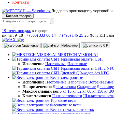
Контакты
Лидер по производству торговой и
Каталог товаров
19 точек продаж
в городе
пн–пт: 9–18
+7 (800) 333-00-14
+7 (495) 146-25-25
Хочу КП
Зака
Сравнение
Избранное
0
0 ₽
MERTECH VISION-AI
Терминалы оплаты СБП
Исполнение
Настольные
Настенные
Терминалы оплаты СБП с NF
Дисплей QR-кодов без NFC
Весы электронные
Исполнение
Настольные
Напольные
Встраиваемые
По применению
Для магазина
Складские
Для пище
Максимальный вес
6 кг
15 кг
32 кг
60 кг
150 кг
30
Класс точности
II класс точности
III класс точност
Торговые весы
Фасовочные весы
Весы с печатью этикеток