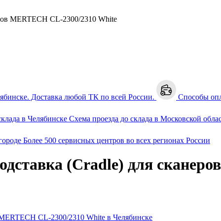
еров MERTECH CL-2300/2310 White
лябинске. Доставка любой ТК по всей России.
Способы оп
склада в Челябинске
Схема проезда до склада в Московской обла
городе
Более 500 сервисных центров во всех регионах России
одставка (Cradle) для сканер