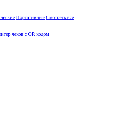
ческие
Портативные
Смотреть все
нтер чеков с QR кодом