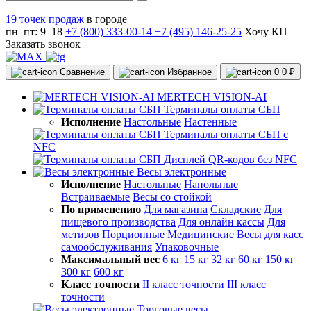
19 точек продаж
в городе
пн–пт: 9–18
+7 (800) 333-00-14
+7 (495) 146-25-25
Хочу КП
Заказать звонок
Сравнение
Избранное
0
0 ₽
MERTECH VISION-AI
Терминалы оплаты СБП
Исполнение
Настольные
Настенные
Терминалы оплаты СБП с
NFC
Дисплей QR-кодов без NFC
Весы электронные
Исполнение
Настольные
Напольные
Встраиваемые
Весы со стойкой
По применению
Для магазина
Складские
Для
пищевого производства
Для онлайн кассы
Для
метизов
Порционные
Медицинские
Весы для касс
самообслуживания
Упаковочные
Максимальный вес
6 кг
15 кг
32 кг
60 кг
150 кг
300 кг
600 кг
Класс точности
II класс точности
III класс
точности
Торговые весы