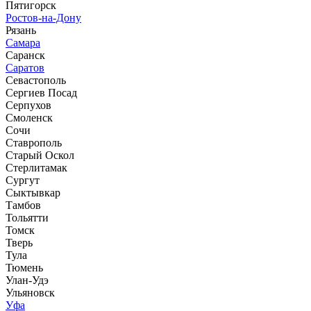
Пятигорск
Ростов-на-Дону
Рязань
Самара
Саранск
Саратов
Севастополь
Сергиев Посад
Серпухов
Смоленск
Сочи
Ставрополь
Старый Оскол
Стерлитамак
Сургут
Сыктывкар
Тамбов
Тольятти
Томск
Тверь
Тула
Тюмень
Улан-Удэ
Ульяновск
Уфа