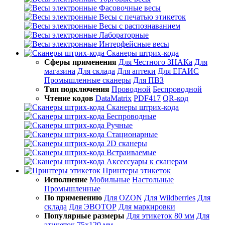
Фасовочные весы
Весы с печатью этикеток
Весы с распознаванием
Лабораторные
Интерфейсные весы
Сканеры штрих-кода
Сферы применения
Для Честного ЗНАКа
Для
магазина
Для склада
Для аптеки
Для ЕГАИС
Промышленные сканеры
Для ПВЗ
Тип подключения
Проводной
Беспроводной
Чтение кодов
DataMatrix
PDF417
QR-код
Сканеры штрих-кода
Беспроводные
Ручные
Стационарные
2D сканеры
Встраиваемые
Аксессуары к сканерам
Принтеры этикеток
Исполнение
Мобильные
Настольные
Промышленные
По применению
Для OZON
Для Wildberries
Для
склада
Для ЭВОТОР
Для маркировки
Популярные размеры
Для этикеток 80 мм
Для
этикеток 75х120 мм