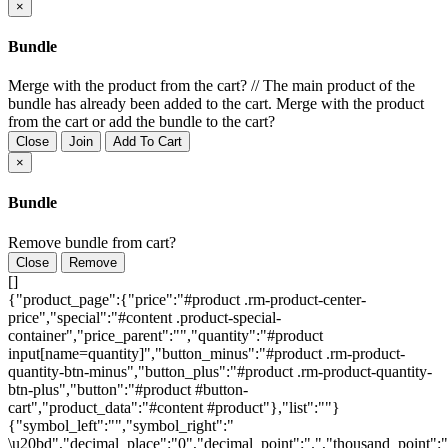
×
Bundle
Merge with the product from the cart?
//
The main product of the
bundle has already been added to the cart. Merge with the product
from the cart or add the bundle to the cart?
Close
Join
Add To Cart
×
Bundle
Remove bundle from cart?
Close
Remove
[]
{"product_page":{"price":"#product .rm-product-center-
price","special":"#content .product-special-
container","price_parent":"","quantity":"#product
input[name=quantity]","button_minus":"#product .rm-product-
quantity-btn-minus","button_plus":"#product .rm-product-quantity-
btn-plus","button":"#product #button-
cart","product_data":"#content #product"},"list":""}
{"symbol_left":"","symbol_right":"
\u20bd","decimal_place":"0","decimal_point":".","thousand_point":"