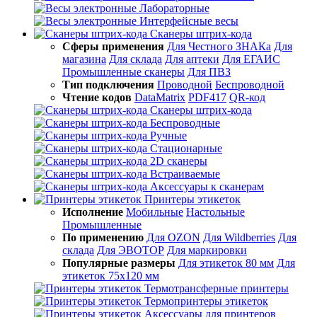
Лабораторные
Интерфейсные весы
Сканеры штрих-кода
Сферы применения
Для Честного ЗНАКа
Для
магазина
Для склада
Для аптеки
Для ЕГАИС
Промышленные сканеры
Для ПВЗ
Тип подключения
Проводной
Беспроводной
Чтение кодов
DataMatrix
PDF417
QR-код
Сканеры штрих-кода
Беспроводные
Ручные
Стационарные
2D сканеры
Встраиваемые
Аксессуары к сканерам
Принтеры этикеток
Исполнение
Мобильные
Настольные
Промышленные
По применению
Для OZON
Для Wildberries
Для
склада
Для ЭВОТОР
Для маркировки
Популярные размеры
Для этикеток 80 мм
Для
этикеток 75х120 мм
Термотрансферные принтеры
Термопринтеры этикеток
Аксессуары для принтеров