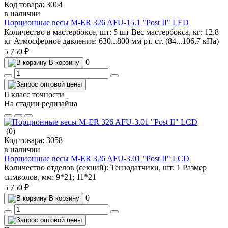
Код товара:
3064
в наличии
Порционные весы M-ER 326 AFU-15.1 "Post II" LED
Количество в мастербоксе, шт:
5 шт
Вес мастербокса, кг:
12.8
кг
Атмосферное давление:
630...800 мм рт. ст. (84...106,7 кПа)
5 750 ₽
0
В корзину
II класс точности
На стадии редизайна
(0)
Код товара:
3058
в наличии
Порционные весы M-ER 326 AFU-3.01 "Post II" LCD
Количество отделов (секций):
Тензодатчики, шт:
1
Размер
символов, мм:
9*21; 11*21
5 750 ₽
0
В корзину