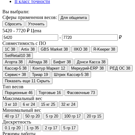
II класс точности
Вы выбрали:
Сферы применения весов:
Для общепита
Сбросить
Уточнить
5420
-
7720
₽
Цена
-
₽
Совместимость с ПО
1С
38
Artix
38
GBS Market
38
IIKO
38
R-Keeper
38
SetRetail10
38
Агорта
38
Айтида
38
Бифит
38
Дэнси Касса
38
Кассир-5
38
Контур Маркет
12
Меркурий-ERP
38
РЕД ОС
38
Сервис+
38
Триар
19
Штрих Кассир-5
38
Показать еще 11
Скрыть
Тип весов
Порционные
46
Торговые
16
Фасовочные
73
Максимальный вес
3 кг
10
6 кг
24
15 кг
25
32 кг
24
Минимальный вес
40 гр
17
50 гр
20
5 гр
20
100 гр
17
20 гр
15
Дискретность
0.1 гр
20
1 гр
35
2 гр
17
5 гр
17
Режимы работы