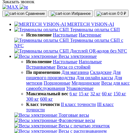
Заказать звонок
Сравнение
Избранное
0
0 ₽
MERTECH VISION-AI
Терминалы оплаты СБП
Исполнение
Настольные
Настенные
Терминалы оплаты СБП с
NFC
Дисплей QR-кодов без NFC
Весы электронные
Исполнение
Настольные
Напольные
Встраиваемые
Весы со стойкой
По применению
Для магазина
Складские
Для
пищевого производства
Для онлайн кассы
Для
метизов
Порционные
Медицинские
Весы для касс
самообслуживания
Упаковочные
Максимальный вес
6 кг
15 кг
32 кг
60 кг
150 кг
300 кг
600 кг
Класс точности
II класс точности
III класс
точности
Торговые весы
Фасовочные весы
Весы с печатью этикеток
Весы с распознаванием