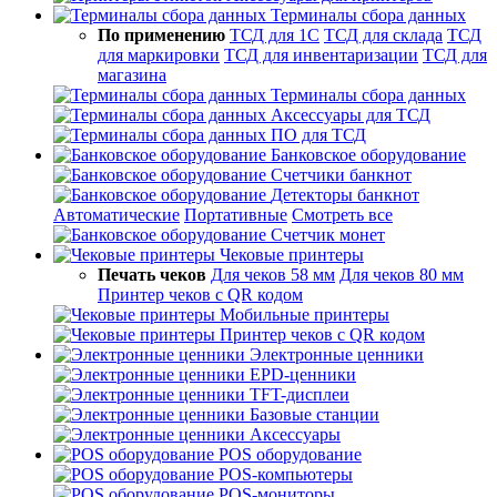
Терминалы сбора данных
По применению
ТСД для 1С
ТСД для склада
ТСД
для маркировки
ТСД для инвентаризации
ТСД для
магазина
Терминалы сбора данных
Аксессуары для ТСД
ПО для ТСД
Банковское оборудование
Счетчики банкнот
Детекторы банкнот
Автоматические
Портативные
Смотреть все
Счетчик монет
Чековые принтеры
Печать чеков
Для чеков 58 мм
Для чеков 80 мм
Принтер чеков с QR кодом
Мобильные принтеры
Принтер чеков с QR кодом
Электронные ценники
EPD-ценники
TFT-дисплеи
Базовые станции
Аксессуары
POS оборудование
POS-компьютеры
POS-мониторы