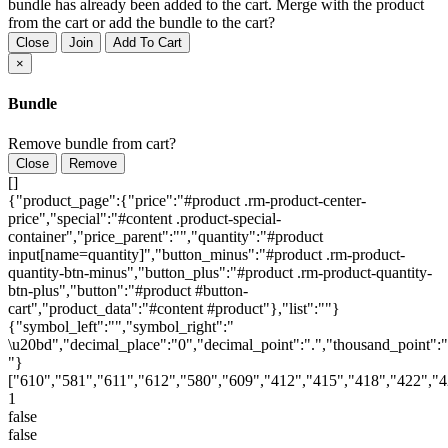
bundle has already been added to the cart. Merge with the product
from the cart or add the bundle to the cart?
Close
Join
Add To Cart
×
Bundle
Remove bundle from cart?
Close
Remove
[]
{"product_page":{"price":"#product .rm-product-center-
price","special":"#content .product-special-
container","price_parent":"","quantity":"#product
input[name=quantity]","button_minus":"#product .rm-product-
quantity-btn-minus","button_plus":"#product .rm-product-quantity-
btn-plus","button":"#product #button-
cart","product_data":"#content #product"},"list":""}
{"symbol_left":"","symbol_right":"
\u20bd","decimal_place":"0","decimal_point":".","thousand_point":"
"}
["610","581","611","612","580","609","412","415","418","422","
1
false
false