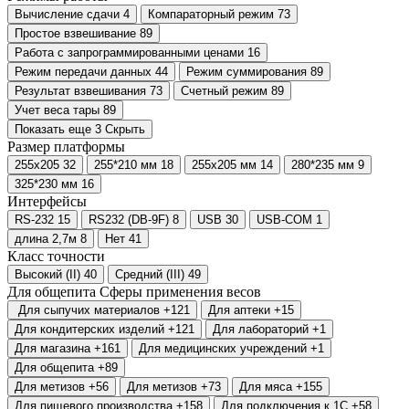
Вычисление сдачи
4
Компараторный режим
73
Простое взвешивание
89
Работа с запрограммированными ценами
16
Режим передачи данных
44
Режим суммирования
89
Результат взвешивания
73
Счетный режим
89
Учет веса тары
89
Показать еще 3
Скрыть
Размер платформы
255х205
32
255*210 мм
18
255х205 мм
14
280*235 мм
9
325*230 мм
16
Интерфейсы
RS-232
15
RS232 (DB-9F)
8
USB
30
USB-COM
1
длина 2,7м
8
Нет
41
Класс точности
Высокий (II)
40
Средний (III)
49
Для общепита
Сферы применения весов
Для сыпучих материалов
+121
Для аптеки
+15
Для кондитерских изделий
+121
Для лабораторий
+1
Для магазина
+161
Для медицинских учреждений
+1
Для общепита
+89
Для метизов
+56
Для метизов
+73
Для мяса
+155
Для пищевого производства
+158
Для подключения к 1С
+58