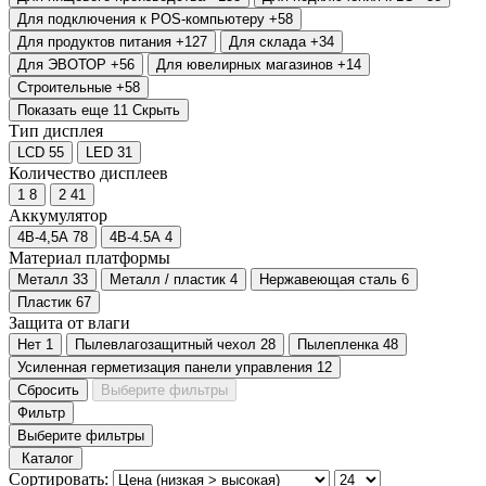
Для подключения к POS-компьютеру
+58
Для продуктов питания
+127
Для склада
+34
Для ЭВОТОР
+56
Для ювелирных магазинов
+14
Строительные
+58
Показать еще 11
Скрыть
Тип дисплея
LCD
55
LED
31
Количество дисплеев
1
8
2
41
Аккумулятор
4В-4,5А
78
4В-4.5А
4
Материал платформы
Металл
33
Металл / пластик
4
Нержавеющая сталь
6
Пластик
67
Защита от влаги
Нет
1
Пылевлагозащитный чехол
28
Пылепленка
48
Усиленная герметизация панели управления
12
Сбросить
Выберите фильтры
Фильтр
Выберите фильтры
Каталог
Сортировать: