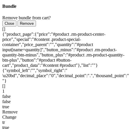
Bundle
Remove bundle from cart?
Close
Remove
[]
{"product_page":{"price":"#product .rm-product-center-
price","special":"#content .product-special-
container","price_parent":"","quantity":"#product
input[name=quantity]","button_minus":"#product .rm-product-
quantity-btn-minus","button_plus":"#product .rm-product-quantity-
btn-plus","button":"#product #button-
cart","product_data":"#content #product"},"list":""}
{"symbol_left":"","symbol_right":"
\u20bd","decimal_place":"0","decimal_point":".","thousand_point":"
"}
[]
1
false
false
true
Remove
Change
tr
true