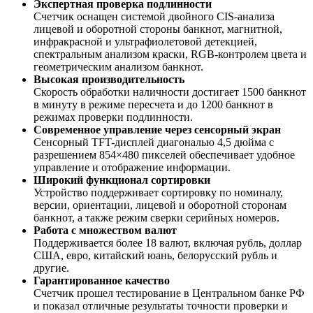
Экспертная проверка подлинности
Счетчик оснащен системой двойного CIS-анализа
лицевой и оборотной стороны банкнот, магнитной,
инфракрасной и ультрафиолетовой детекцией,
спектральным анализом краски, RGB-контролем цвета и
геометрическим анализом банкнот.
Высокая производительность
Скорость обработки наличности достигает 1500 банкнот
в минуту в режиме пересчета и до 1200 банкнот в
режимах проверки подлинности.
Современное управление через сенсорный экран
Сенсорный TFT-дисплей диагональю 4,5 дюйма с
разрешением 854×480 пикселей обеспечивает удобное
управление и отображение информации.
Широкий функционал сортировки
Устройство поддерживает сортировку по номиналу,
версии, ориентации, лицевой и оборотной сторонам
банкнот, а также режим сверки серийных номеров.
Работа с множеством валют
Поддерживается более 18 валют, включая рубль, доллар
США, евро, китайский юань, белорусский рубль и
другие.
Гарантированное качество
Счетчик прошел тестирование в Центральном банке РФ
и показал отличные результаты точности проверки и