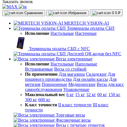
Заказать звонок
Сравнение
Избранное
0
0 ₽
MERTECH VISION-AI
Терминалы оплаты СБП
Исполнение
Настольные
Настенные
Терминалы оплаты СБП с NFC
Дисплей QR-кодов без NFC
Весы электронные
Исполнение
Настольные
Напольные
Встраиваемые
Весы со стойкой
По применению
Для магазина
Складские
Для
пищевого производства
Для онлайн кассы
Для
метизов
Порционные
Медицинские
Весы для касс
самообслуживания
Упаковочные
Максимальный вес
6 кг
15 кг
32 кг
60 кг
150 кг
300 кг
600 кг
Класс точности
II класс точности
III класс
точности
Торговые весы
Фасовочные весы
Весы с печатью этикеток