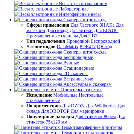
Весы с распознаванием
Лабораторные
Интерфейсные весы
Сканеры штрих-кода
Сферы применения
Для Честного ЗНАКа
Для
магазина
Для склада
Для аптеки
Для ЕГАИС
Промышленные сканеры
Для ПВЗ
Тип подключения
Проводной
Беспроводной
Чтение кодов
DataMatrix
PDF417
QR-код
Сканеры штрих-кода
Беспроводные
Ручные
Стационарные
2D сканеры
Встраиваемые
Аксессуары к сканерам
Принтеры этикеток
Исполнение
Мобильные
Настольные
Промышленные
По применению
Для OZON
Для Wildberries
Для
склада
Для ЭВОТОР
Для маркировки
Популярные размеры
Для этикеток 80 мм
Для
этикеток 75х120 мм
Термотрансферные принтеры
Термопринтеры этикеток