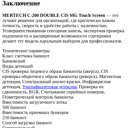
Заключение
MERTECH C-200 DOUBLE CIS MG Touch Screen
— это
лучшее решение для организаций, где критически важны
точность, скорость и удобство работы с наличностью.
Усовершенствованная сенсорная панель, экспертная проверка
подлинности и расширенные возможности сортировки
делают эту модель идеальным выбором для профессионалов.
Технические параметры
Класс счетчика банкнот
Банковский
Виды детекций
CIS проверка лицевого образа банкноты (аверса), CIS
проверка оборотного образа банкноты (реверса), Магнитная
детекция, Cпектральный анализ краски, Инфракрасная
детекция,
Ультрафиолетовая детекция
, Проверка на
сдвоенность, RGB, Считывание серийных номеров,
Геометрический контроль банкноты
Вместимость загрузочного лотка
500 банкнот
Вместимость приемных бункеров
250 банкнот
Способ загрузки банкнот
Горизонтальный