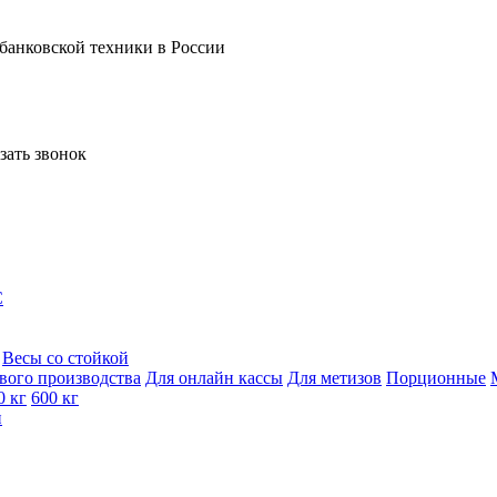
 банковской техники в России
зать звонок
C
Весы со стойкой
вого производства
Для онлайн кассы
Для метизов
Порционные
0 кг
600 кг
и