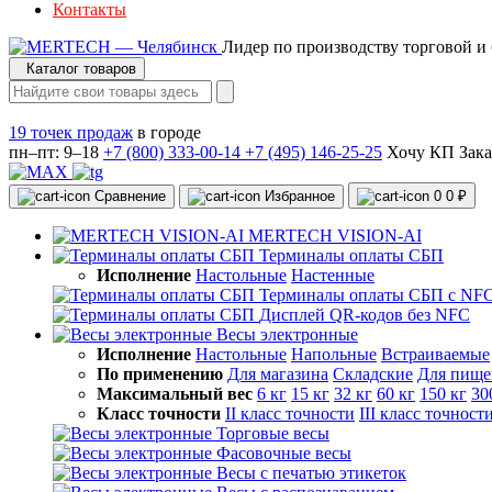
Контакты
Лидер по производству торговой и
Каталог товаров
19 точек продаж
в городе
пн–пт: 9–18
+7 (800) 333-00-14
+7 (495) 146-25-25
Хочу КП
Зака
Сравнение
Избранное
0
0 ₽
MERTECH VISION-AI
Терминалы оплаты СБП
Исполнение
Настольные
Настенные
Терминалы оплаты СБП с NF
Дисплей QR-кодов без NFC
Весы электронные
Исполнение
Настольные
Напольные
Встраиваемые
По применению
Для магазина
Складские
Для пище
Максимальный вес
6 кг
15 кг
32 кг
60 кг
150 кг
30
Класс точности
II класс точности
III класс точност
Торговые весы
Фасовочные весы
Весы с печатью этикеток