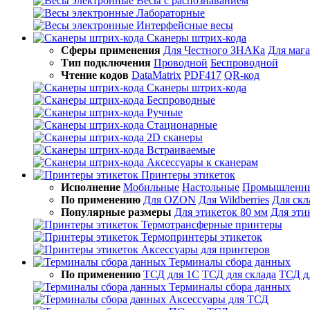
Весы с распознаванием
Лабораторные
Интерфейсные весы
Сканеры штрих-кода
Сферы применения
Для Честного ЗНАКа
Для маг
Тип подключения
Проводной
Беспроводной
Чтение кодов
DataMatrix
PDF417
QR-код
Сканеры штрих-кода
Беспроводные
Ручные
Стационарные
2D сканеры
Встраиваемые
Аксессуары к сканерам
Принтеры этикеток
Исполнение
Мобильные
Настольные
Промышленн
По применению
Для OZON
Для Wildberries
Для скл
Популярные размеры
Для этикеток 80 мм
Для эти
Термотрансферные принтеры
Термопринтеры этикеток
Аксессуары для принтеров
Терминалы сбора данных
По применению
ТСД для 1С
ТСД для склада
ТСД д
Терминалы сбора данных
Аксессуары для ТСД