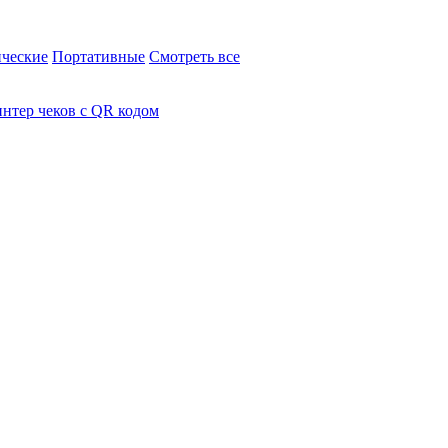
ческие
Портативные
Смотреть все
нтер чеков с QR кодом