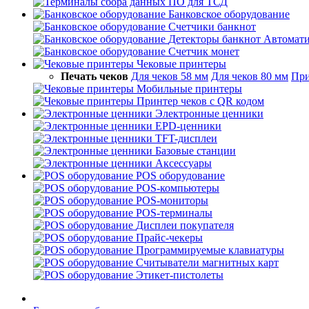
ПО для ТСД
Банковское оборудование
Счетчики банкнот
Детекторы банкнот
Автомати
Счетчик монет
Чековые принтеры
Печать чеков
Для чеков 58 мм
Для чеков 80 мм
При
Мобильные принтеры
Принтер чеков с QR кодом
Электронные ценники
EPD-ценники
TFT-дисплеи
Базовые станции
Аксессуары
POS оборудование
POS-компьютеры
POS-мониторы
POS-терминалы
Дисплеи покупателя
Прайс-чекеры
Программируемые клавиатуры
Считыватели магнитных карт
Этикет-пистолеты